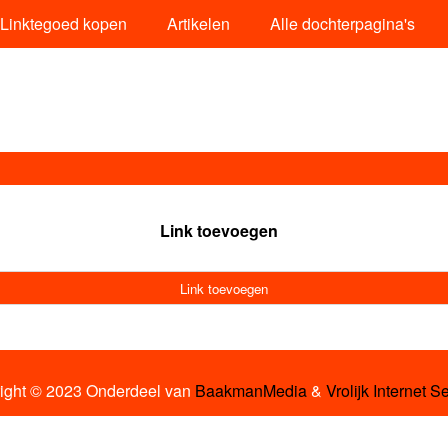
Linktegoed kopen
Artikelen
Alle dochterpagina's
Link toevoegen
Link toevoegen
ight © 2023 Onderdeel van
BaakmanMedia
&
Vrolijk Internet S