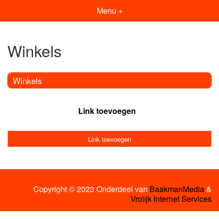
Menu +
Winkels
Winkels
Link toevoegen
Link toevoegen
Copyright © 2023 Onderdeel van
BaakmanMedia
&
Vrolijk Internet Services